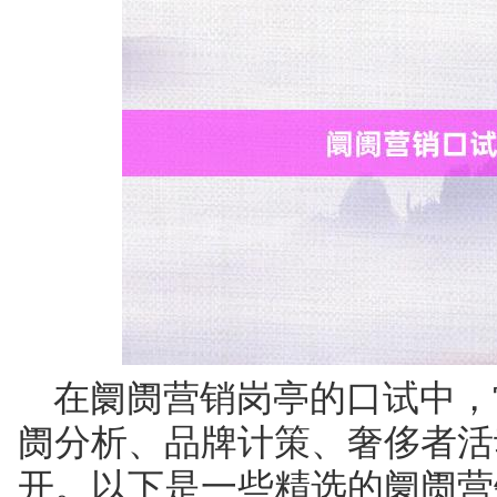
在阛阓营销岗亭的口试中，
阓分析、品牌计策、奢侈者活
开。以下是一些精选的阛阓营