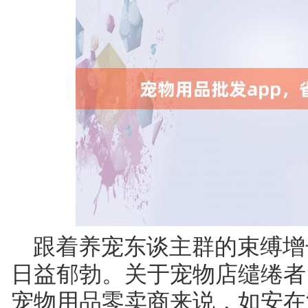
跟着养宠东谈主群的束缚增
日益郁勃。关于宠物店缱绻者
宠物用品零卖商来说，如安在