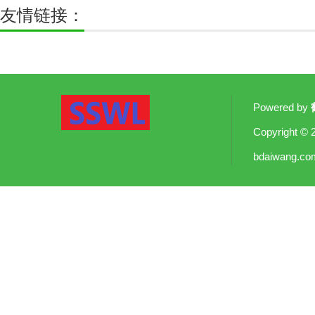
友情链接：
Powered by
Copyright
© 
bdaiwang.co